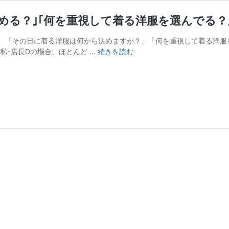
める？｣｢何を重視して着る洋服を選んでる？
、「その日に着る洋服は何から決めますか？」「何を重視して着る洋服
＜
私･店長Dの場合、ほとんど …
続きを読む
コ
ラ
ム
＞
｢そ
の
日
に
着
る
洋
服
は
何
か
ら